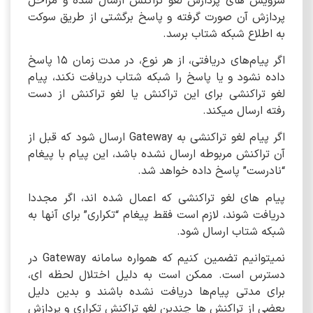
سرویس های پردازش لغو تراکنش ارسال شده و مراحل
پردازش آن صورت گرفته و پاسخ برگشتی از طریق سوکت
به اطلاع شبکه شتاب برسد.
اگر پیام‌های دریافتی، از هر نوع، در مدت زمان 15 پاسخ
داده نشود و یا پاسخ را شبکه شتاب دریافت نکند، پیام
لغو تراکنشی برای این تراکنش یا لغو تراکنش از دست
رفته ارسال میکند.
اگر پیام لغو تراکنشی به Gateway ارسال شود که قبل از
آن تراکنش مربوطه ارسال نشده باشد، این پیام با پیغام
“نادرست” پاسخ داده خواهد شد.
پیام های لغو تراکنشی که اعمال شده اند، اگر مجددا
دریافت شوند، لازم است فقط پیغام “تکراری” برای آنها به
شبکه شتاب ارسال شود.
نمیتوانیم تضمین کنیم که همواره سامانه Gateway در
دسترس است. ممکن است به دلیل اختلال لحظه ای،
برای مدتی پیام‌ها دریافت نشده باشند و بدین دلیل
بعضی از تراکنش ها چندین لغو تراکنش تکراری و پردازش