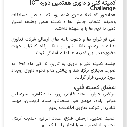
کمیته فنی و داوری هفتمین دوره ICT
Challenge
همانطور که قبلا مطرح شده بود کمیته فنی مسابقات
وظیفه انتخاب چالش ها و کمیته علمی وظیفه امتیاز
دهی به تیم ها را بر عهده داشتند.
طی فراخوان ها و دعوت نامه های ارسالی شرکت فناوری
اطلاعات زعیم، بانک شهر و بانک رفاه کارگران جهت
عضویت در این کمیته ها اعلام آمادگی کردند.
جلسه کمیته فنی و داوری به تاریخ 15 تیر ماه 1401 به
صورت مجازی برگزار شد و چالش ها و نحوه داوری رویداد
مورد بررسی قرار گرفت.
اعضای کمیته فنی:
مرتضی جوان، سجاد غلامی پور، ندا درگاهی، امیرعباس
عباس زاده، مهدی علی سلطانی، میلاد کریمیان، مهسا
شادی از شرکت فناوری اطلاعات زعیم
حمید صدیق، ارسلان فلاح، عماد ایرانی، حدیث کردی،
محسن ابراهیمی، ساراباجلان از بانک شهر