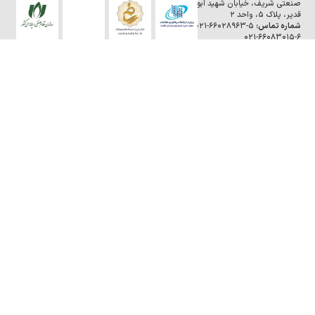
صنعتی شریف، خیابان شهید ابوالفضل
قدیر، پلاک ۵، واحد ۲
شماره تماس:
۵-۶۶۰۲۸۹۶۳-۰۲۱ و
۶-۶۶۰۸۳۰۱۵-۰۲۱
ایمیل:
info@sharifict.com
گروه فناوری اطلاعات شریف در شبکه‌های
اجتماعی
درباره
دوره‌ها
درباره ما
تماس با ما
بلاگ
رویدادها
MPM
ICT Challenge
Spaghetti Contest
Sharif Codejam
IranItex
ITWeekend
IranAI
REGMEET
تمامی حقوق مادی و معنوی این سایت متعلق به
شرکت آریا راد شریف
می
باشد.